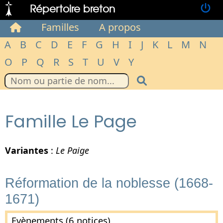
Répertoire breton
Familles
A propos
A
B
C
D
E
F
G
H
I
J
K
L
M
N
O
P
Q
R
S
T
U
V
Y
Famille Le Page
Variantes
:
Le Paige
Réformation de la noblesse (1668-
1671)
Evènements (6 notices)