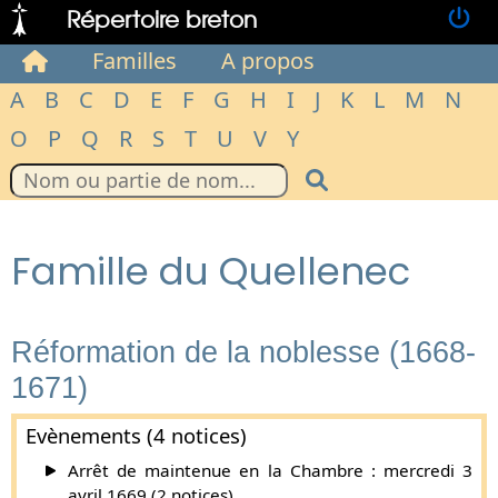
Répertoire breton
Familles
A propos
A
B
C
D
E
F
G
H
I
J
K
L
M
N
O
P
Q
R
S
T
U
V
Y
Famille du Quellenec
Réformation de la noblesse (1668-
1671)
Evènements (4 notices)
Arrêt de maintenue en la Chambre : mercredi 3
avril 1669 (2 notices).