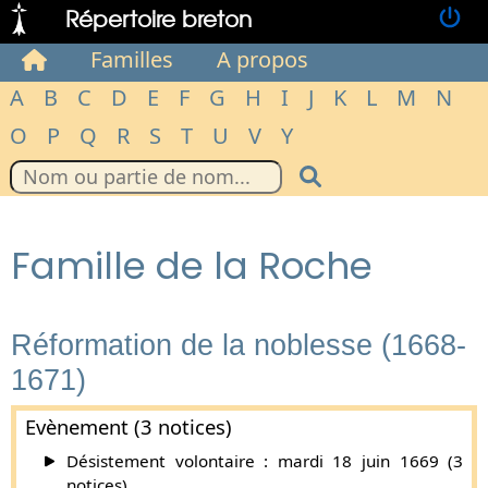
Répertoire breton
Familles
A propos
A
B
C
D
E
F
G
H
I
J
K
L
M
N
O
P
Q
R
S
T
U
V
Y
Famille de la Roche
Réformation de la noblesse (1668-
1671)
Evènement (3 notices)
Désistement volontaire : mardi 18 juin 1669 (3
notices).