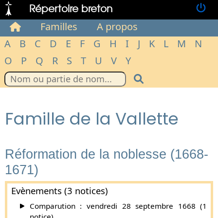
Répertoire breton
Familles
A propos
A
B
C
D
E
F
G
H
I
J
K
L
M
N
O
P
Q
R
S
T
U
V
Y
Famille de la Vallette
Réformation de la noblesse (1668-
1671)
Evènements (3 notices)
Comparution : vendredi 28 septembre 1668 (1
notice).