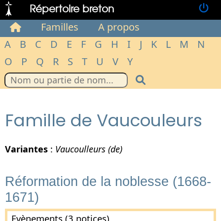
Répertoire breton
Familles
A propos
A
B
C
D
E
F
G
H
I
J
K
L
M
N
O
P
Q
R
S
T
U
V
Y
Famille de Vaucouleurs
Variantes
:
Vaucoulleurs (de)
Réformation de la noblesse (1668-
1671)
Evènements (3 notices)