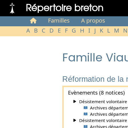
Répertoire breton
Familles
A propos
A
B
C
D
E
F
G
H
I
J
K
L
M
N
Famille Via
Réformation de la
Evènements (8 notices)
Désistement volontaire :
Archives départeme
Archives départemen
Désistement volontaire :
Archives départeme