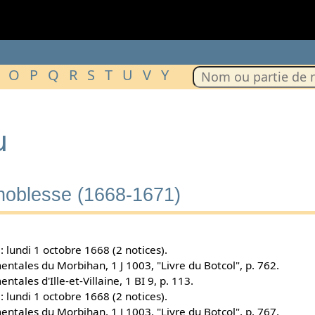
O
P
Q
R
S
T
U
V
Y
u
 noblesse (1668-1671)
 lundi 1 octobre 1668 (2 notices).
ntales du Morbihan, 1 J 1003, "Livre du Botcol", p. 762.
tales d'Ille-et-Villaine, 1 BI 9, p. 113.
 lundi 1 octobre 1668 (2 notices).
ntales du Morbihan, 1 J 1003, "Livre du Botcol", p. 767.