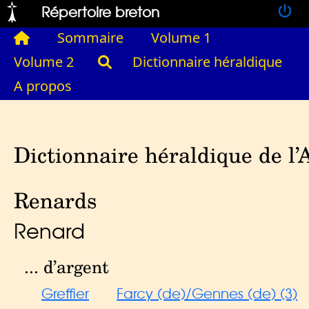
Répertoire breton
Sommaire
Volume 1
Volume 2
Dictionnaire héraldique
A propos
Dictionnaire héraldique de l’
Renards
Renard
... d’argent
Greffier
Farcy (de)/Gennes (de) (3)