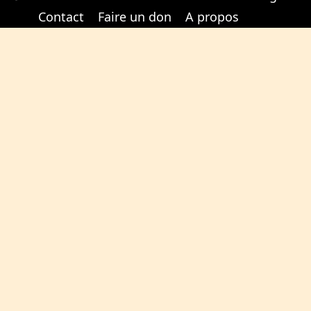
Cabinet d'orthodonthie à Nantes
Cabinet d'orthodonthie à Nantes
Contact
Faire un don
A propos