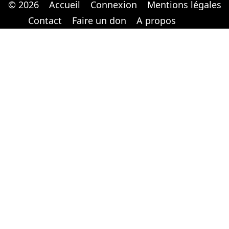
© 2026
Accueil
Connexion
Mentions légales
Cabinet d'orthodonthie à Nantes
Cabinet d'orthodonthie à Nantes
Contact
Faire un don
A propos