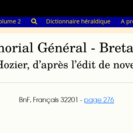
olume 2
Dictionnaire héraldique
A p
orial Général - Bret
ozier, d’après l’édit de n
BnF, Français 32201 -
page 276