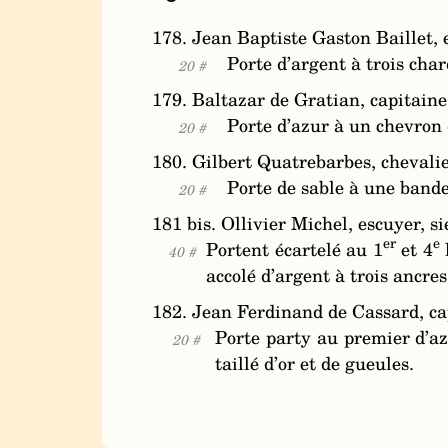
178. Jean Baptiste Gaston Baillet, 
Porte d’argent à trois char
20 #
179. Baltazar de Gratian, capitaine
Porte d’azur à un chevron
20 #
180. Gilbert Quatrebarbes, chevalie
Porte de sable à une bande
20 #
181 bis. Ollivier Michel, escuyer, 
er
e
Portent écartelé au 1
et 4
40 #
accolé d’argent à trois ancre
182. Jean Ferdinand de Cassard, ca
Porte party au premier d’az
20 #
taillé d’or et de gueules.