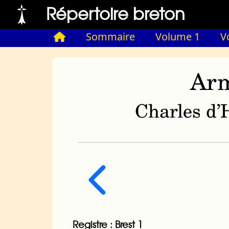
Répertoire breton
Sommaire
Volume 1
V
Arm
Charles d’H
Registre : Brest 1