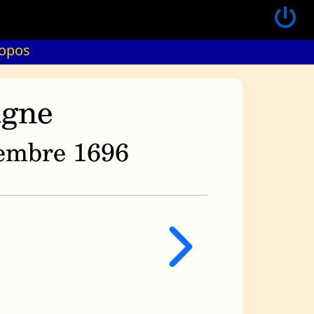
ropos
agne
ovembre 1696