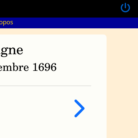
ropos
agne
ovembre 1696