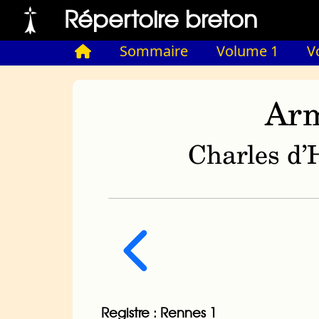
Répertoire breton
Sommaire
Volume 1
V
Arm
Charles d’H
Registre : Rennes 1