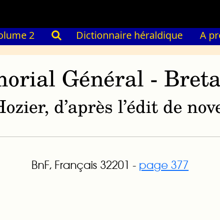
olume 2
Dictionnaire héraldique
A p
orial Général - Bret
ozier, d’après l’édit de n
BnF, Français 32201 -
page 377