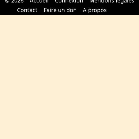
© 2026
Accueil
Connexion
Mentions légales
Cabinet d'orthodonthie à Nantes
Cabinet d'orthodonthie à Nantes
Contact
Faire un don
A propos