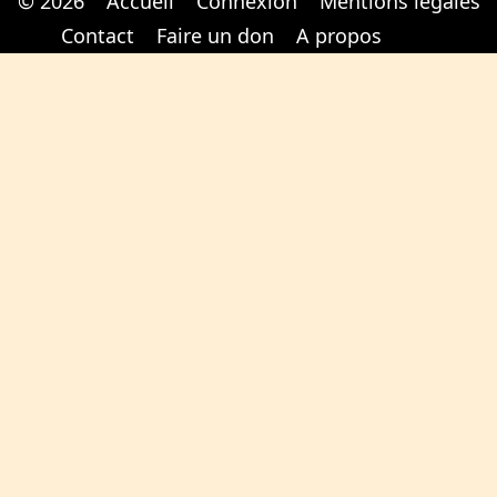
© 2026
Accueil
Connexion
Mentions légales
Cabinet d'orthodonthie à Nantes
Cabinet d'orthodonthie à Nantes
Contact
Faire un don
A propos