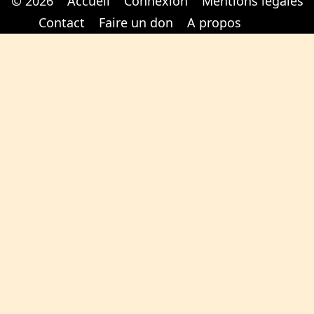
© 2026
Accueil
Connexion
Mentions légales
Cabinet d'orthodonthie à Nantes
Cabinet d'orthodonthie à Nantes
Contact
Faire un don
A propos