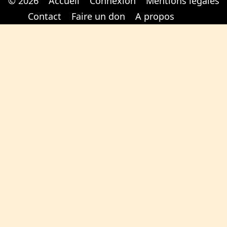
© 2026
Accueil
Connexion
Mentions légales
Cabinet d'orthodonthie à Nantes
Cabinet d'orthodonthie à Nantes
Contact
Faire un don
A propos