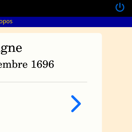
ropos
agne
ovembre 1696