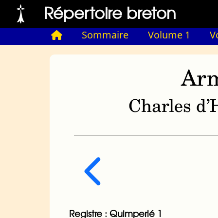
Répertoire breton
Sommaire
Volume 1
V
Arm
Charles d’H
Registre : Quimperlé 1