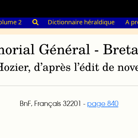
olume 2
Dictionnaire héraldique
A p
orial Général - Bret
ozier, d’après l’édit de n
BnF, Français 32201 -
page 840