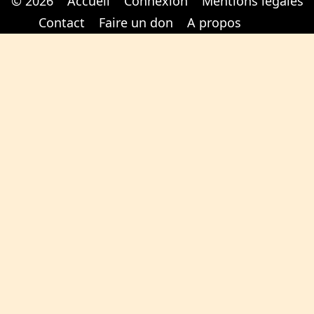
© 2026
Accueil
Connexion
Mentions légales
Cabinet d'orthodonthie à Nantes
Cabinet d'orthodonthie à Nantes
Contact
Faire un don
A propos