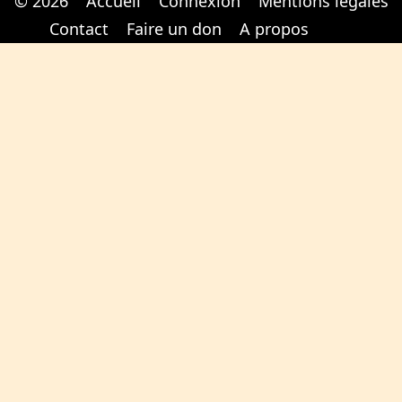
© 2026
Accueil
Connexion
Mentions légales
Cabinet d'orthodonthie à Nantes
Cabinet d'orthodonthie à Nantes
Contact
Faire un don
A propos