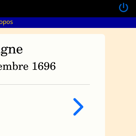
ropos
agne
ovembre 1696