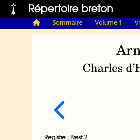
Répertoire breton
Sommaire
Volume 1
V
Arm
Charles d’H
Registre : Brest 2