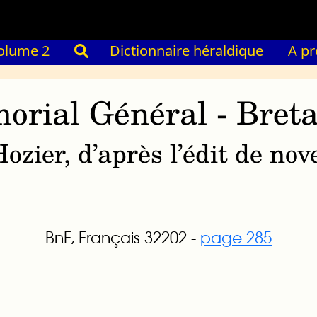
olume 2
Dictionnaire héraldique
A p
orial Général - Bret
ozier, d’après l’édit de n
BnF, Français 32202 -
page 285