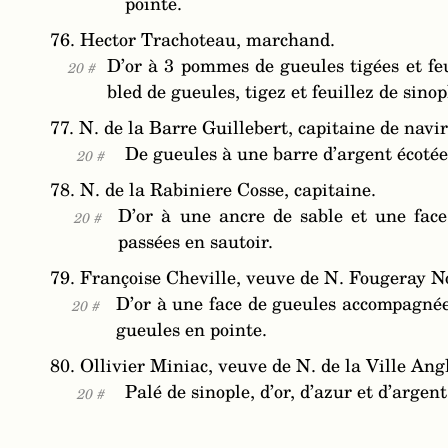
pointe.
76. Hector Trachoteau, marchand.
D’or à 3 pommes de gueules tigées et feui
20 #
bled de gueules, tigez et feuillez de sinop
77. N. de la Barre Guillebert, capitaine de navir
De gueules à une barre d’argent écotée 
20 #
78. N. de la Rabiniere Cosse, capitaine.
D’or à une ancre de sable et une fac
20 #
passées en sautoir.
79. Françoise Cheville, veuve de N. Fougeray N
D’or à une face de gueules accompagnée
20 #
gueules en pointe.
80. Ollivier Miniac, veuve de N. de la Ville An
Palé de sinople, d’or, d’azur et d’argent
20 #