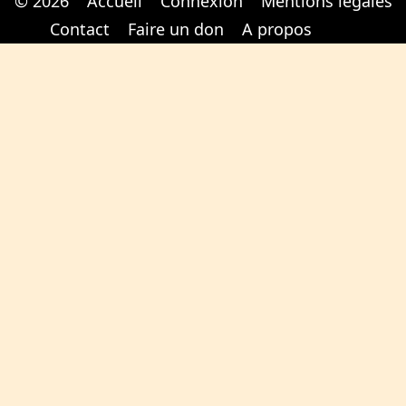
© 2026
Accueil
Connexion
Mentions légales
Cabinet d'orthodonthie à Nantes
Cabinet d'orthodonthie à Nantes
Contact
Faire un don
A propos