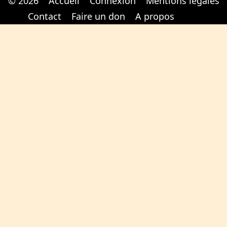
© 2026
Accueil
Connexion
Mentions légales
Cabinet d'orthodonthie à Nantes
Cabinet d'orthodonthie à Nantes
Contact
Faire un don
A propos