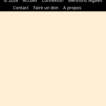
© 2026
Accueil
Connexion
Mentions légales
Cabinet d'orthodonthie à Nantes
Cabinet d'orthodonthie à Nantes
Contact
Faire un don
A propos