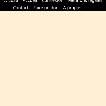
© 2026
Accueil
Connexion
Mentions légales
Cabinet d'orthodonthie à Nantes
Cabinet d'orthodonthie à Nantes
Contact
Faire un don
A propos