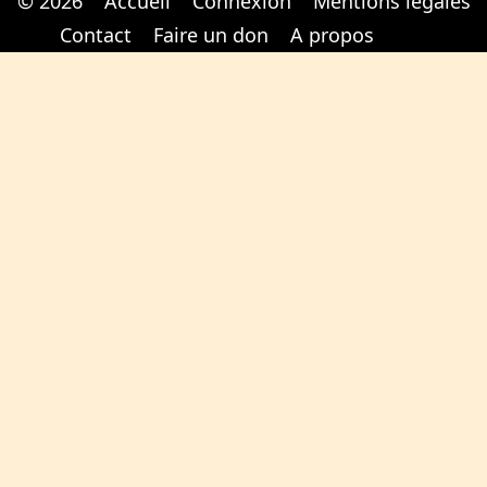
© 2026
Accueil
Connexion
Mentions légales
Cabinet d'orthodonthie à Nantes
Cabinet d'orthodonthie à Nantes
Contact
Faire un don
A propos