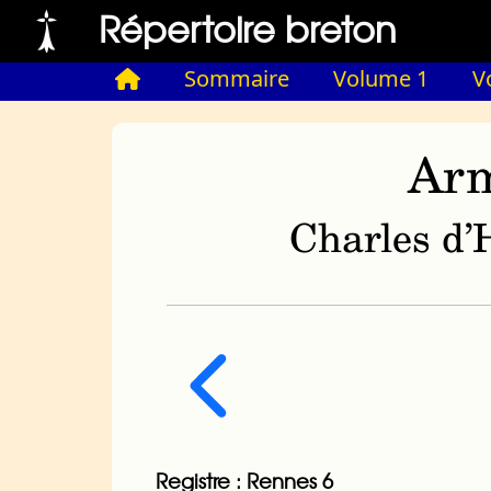
Répertoire breton
Sommaire
Volume 1
V
Arm
Charles d’H
Registre : Rennes 6