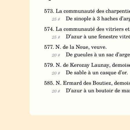
573. La communauté des charpentier
De sinople à 3 haches d’arg
25 #
574. La communauté des vitriers et 
D’azur à une fenestre vitré
25 #
577. N. de la Noue, veuve.
De gueules à un sac d’arge
20 #
579. N. de Kerozay Launay, demoise
De sable à un casque d’or.
20 #
585. N. Ermard des Boutiez, demois
D’azur à un boutoir de mar
20 #