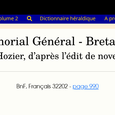
olume 2
Dictionnaire héraldique
A p
orial Général - Bret
ozier, d’après l’édit de n
BnF, Français 32202 -
page 990