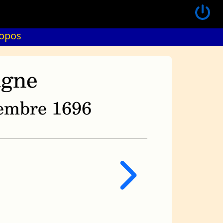
ropos
agne
ovembre 1696