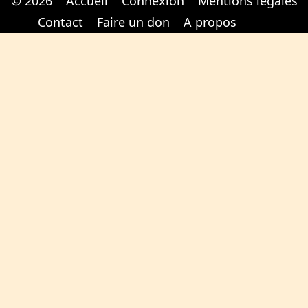
© 2026
Accueil
Connexion
Mentions légales
Cabinet d'orthodonthie à Nantes
Cabinet d'orthodonthie à Nantes
Contact
Faire un don
A propos