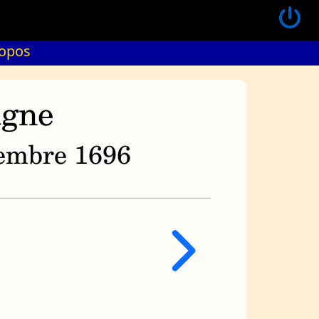
ropos
agne
ovembre 1696