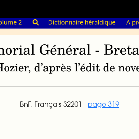
olume 2
Dictionnaire héraldique
A p
orial Général - Bret
ozier, d’après l’édit de n
BnF, Français 32201 -
page 319