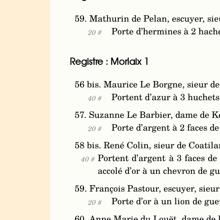
59. Mathurin de Pelan, escuyer, sie
Porte d’hermines à 2 hach
20 #
Registre : Morlaix 1
56 bis. Maurice Le Borgne, sieur de
Portent d’azur à 3 huchets 
40 #
57. Suzanne Le Barbier, dame de K
Porte d’argent à 2 faces de
20 #
58 bis. René Colin, sieur de Coati
Portent d’argent à 3 faces de
40 #
accolé d’or à un chevron de g
59. François Pastour, escuyer, sieu
Porte d’or à un lion de gu
20 #
60. Anne Marie du Louët, dame de l