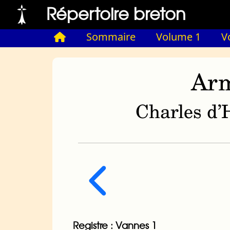
Répertoire breton
Sommaire
Volume 1
V
Arm
Charles d’H
Registre : Vannes 1