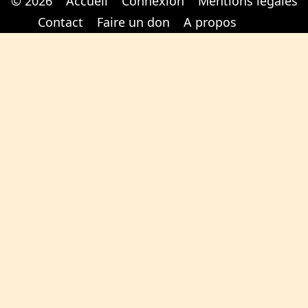
© 2026
Accueil
Connexion
Mentions légales
Cabinet d'orthodonthie à Nantes
Cabinet d'orthodonthie à Nantes
Contact
Faire un don
A propos