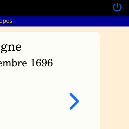
ropos
agne
ovembre 1696