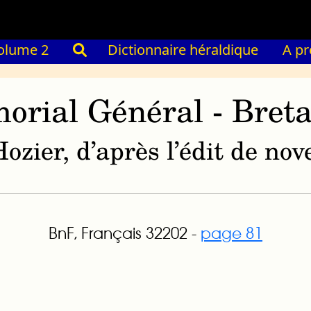
olume 2
Dictionnaire héraldique
A p
orial Général - Bret
ozier, d’après l’édit de n
BnF, Français 32202 -
page 81