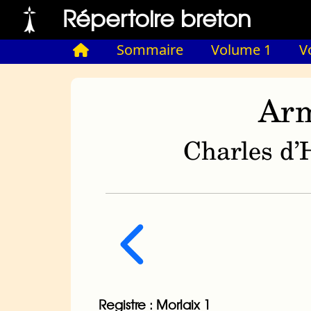
Répertoire breton
Sommaire
Volume 1
V
Arm
Charles d’H
Registre : Morlaix 1