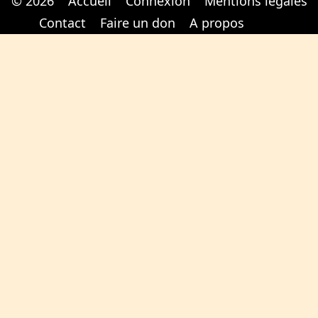
© 2026
Accueil
Connexion
Mentions légales
Cabinet d'orthodonthie à Nantes
Cabinet d'orthodonthie à Nantes
Contact
Faire un don
A propos