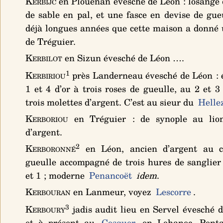
Kerbijc
en Plouenan évesché de Léon :
losangé 
de sable en pal, et une fasce en devise de gue
déjà longues années que cette maison a donné
de Tréguier.
Kerbilot
en Sizun évesché de Léon ….
1
Kerbiriou
près Landerneau évesché de Léon :
1 et 4 d’or à trois roses de gueulle, au 2 et 3
trois molettes d’argent
. C’est au sieur du
Helle
Kerboriou
en Tréguier :
de synople au lio
d’argent
.
2
Kerboronné
en Léon, ancien
d’argent au 
gueulle accompagné de trois hures de sanglier
et 1
; moderne
Penancoët
idem
.
Kerbouran
en Lanmeur, voyez
Lescorre
.
3
Kerboury
jadis audit lieu en Servel évesché 
et à présent au
Cosquer
en Lohanec, Pontga