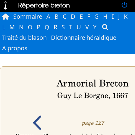
Répertoire breton
Sommaire
A
B
C
D
E
F
G
H
I
J
K
L
M
N
O
P
Q
R
S
T
U
V
Y
Traité du blason
Dictionnaire héraldique
A propos
Armorial Breton
Guy Le Borgne, 1667
page 127