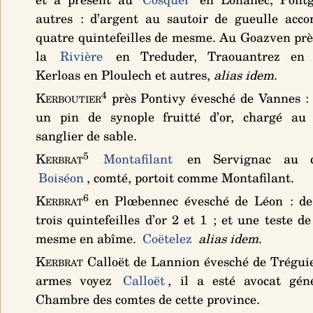
autres :
d’argent au sautoir de gueulle acc
quatre quintefeilles de mesme
. Au Goazven prè
la
Rivière
en Treduder, Traouantrez en P
Kerloas en Ploulech et autres,
alias idem
.
4
Kerboutier
près Pontivy évesché de Vannes 
un pin de synople fruitté d’or, chargé au
sanglier de sable
.
5
Kerbrat
Montafilant
en Servignac au c
Boiséon
, comté, portoit comme Montafilant.
6
Kerbrat
en Plœbennec évesché de Léon :
de
trois quintefeilles d’or 2 et 1 ; et une teste de
mesme en abîme
.
Coëtelez
alias idem
.
Kerbrat
Calloët de Lannion évesché de Tréguie
armes voyez
Calloët
, il a esté avocat gén
Chambre des comtes de cette province.