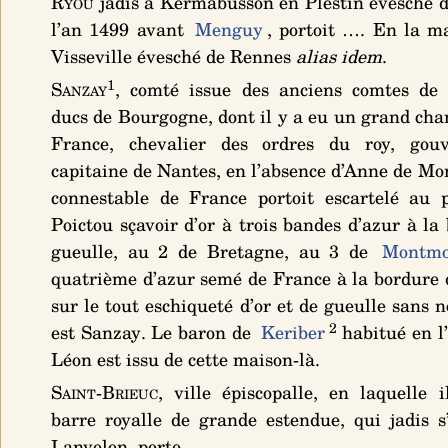
Ryou
jadis à Kermabusson en Plestin évesché d
l’an 1499 avant
Menguy
, portoit …. En la m
Visseville évesché de Rennes
alias idem
.
1
Sanzay
, comté issue des anciens comtes de 
ducs de Bourgogne, dont il y a eu un grand ch
France, chevalier des ordres du roy, gou
capitaine de Nantes, en l’absence d’Anne de M
connestable de France portoit
escartelé au 
Poictou sçavoir d’or à trois bandes d’azur à la
gueulle, au 2 de Bretagne, au 3 de
Montmo
quatrième d’azur semé de France à la bordure 
sur le tout eschiqueté d’or et de gueulle sans 
2
est Sanzay
. Le baron de
Keriber
habitué en l
Léon est issu de cette maison-là.
Saint-Brieuc
, ville épiscopalle, en laquelle 
barre royalle de grande estendue, qui jadis s
Lanvolon, porte….