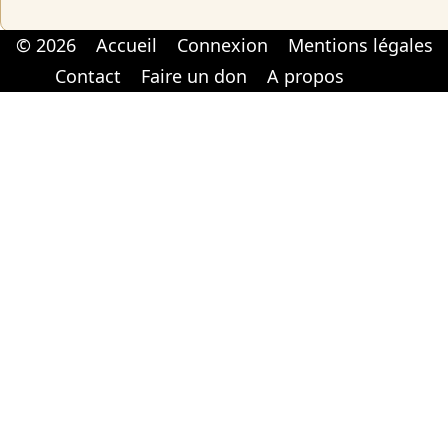
© 2026
Accueil
Connexion
Mentions légales
Cabinet d'orthodonthie à Nantes
Cabinet d'orthodonthie à Nantes
Contact
Faire un don
A propos