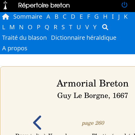
Répertoire breton
Sommaire
A
B
C
D
E
F
G
H
I
J
K
L
M
N
O
P
Q
R
S
T
U
V
Y
Traité du blason
Dictionnaire héraldique
A propos
Armorial Breton
Guy Le Borgne, 1667
page 260