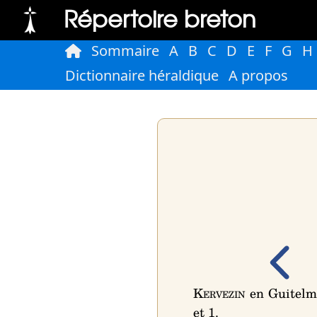
Répertoire breton
Sommaire
A
B
C
D
E
F
G
H
Dictionnaire héraldique
A propos
Kervezin
en Guitelm
et 1
.