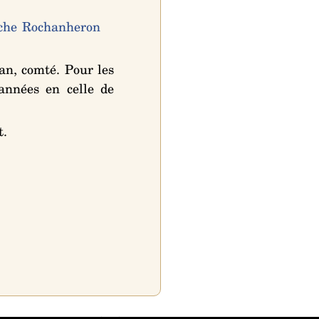
che Rochanheron
n, comté. Pour les
années en celle de
t
.
Cabinet d'orthodonthie à Nantes
Cabinet d'orthodonthie à Nantes