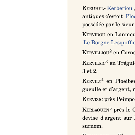
Keruhel
-
Kerberiou
antiques c’estoit
Plo
possédée par le sieu
Kervidou
en Lanmeur
Le Borgne Lesquiffi
2
Kervilliou
en Corno
3
Kervilsic
en Trégui
3 et 2
.
4
Kervily
en Ploeiber
gueulle et d’argent
, 
Kervizic
près Peimpo
5
Kerlaoüen
près le 
devise d’argent sur 
surnom.