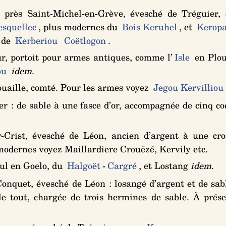
, près Saint-Michel-en-Grève, évesché de Tréguier,
esquellec
, plus modernes du
Bois Keruhel
, et
Keropa
r de
Kerberiou
Coëtlogon
.
, portoit pour armes antiques, comme l’
Isle
en Plou
ou
idem
.
uaille, comté. Pour les armes voyez
Jegou Kervilliou
er :
de sable à une fasce d’or, accompagnée de cinq c
-Crist, évesché de Léon, ancien
d’argent à une cro
modernes voyez Maillardiere Crouëzé, Kervily etc.
ul en Goelo, du
Halgoët
-
Cargré
, et Lostang
idem
.
Conquet, évesché de Léon :
losangé d’argent et de sab
le tout, chargée de trois hermines de sable
. À prés