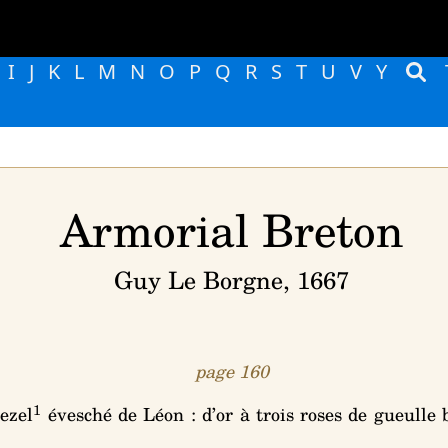
I
J
K
L
M
N
O
P
Q
R
S
T
U
V
Y
Armorial Breton
Guy Le Borgne, 1667
page 160
1
ezel
évesché de Léon :
d’or à trois roses de gueulle