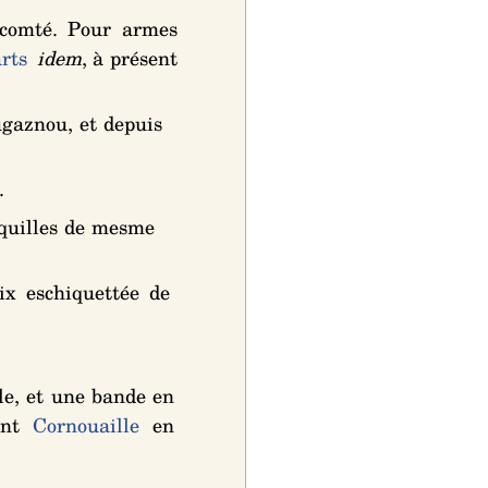
 comté. Pour armes
rts
idem
, à présent
gaznou, et depuis
.
oquilles de mesme
ix eschiquettée de
le, et une bande en
ent
Cornouaille
en