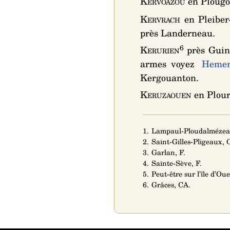
Kervoazou
en Plougo
Kervrach
en Pleiber
près Landerneau.
6
Kerurien
près Guing
armes voyez
Hemer
Kergouanton.
Keruzaouen
en Plour
1. Lampaul-Ploudalmézea
2. Saint-Gilles-Pligeaux, 
3. Garlan, F.
4. Sainte-Sève, F.
5. Peut-être sur l’île d’Oue
6. Grâces, CA.