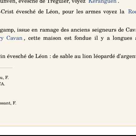
unven, évesché de Tréguier, voyez
Keranguen
.
-Crist évesché de Léon, pour les armes voyez la
Ro
amp, issue en ramage des anciens seigneurs de Cava
y Cavan
, cette maison est fondue il y a longues 
in évesché de Léon :
de sable au lion léopardé d’argen
u, F.
CA.
ssant, F.