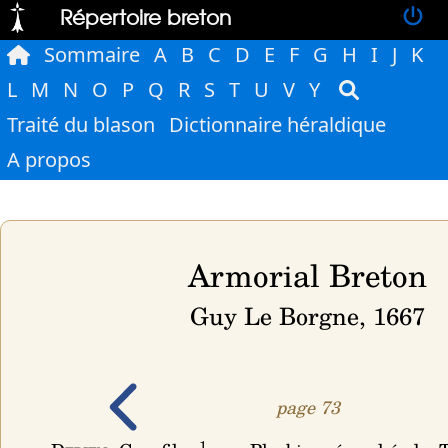
Répertoire breton
Sommaire
A
B
C
D
E
F
G
H
I
J
K
L
M
N
O
P
Q
R
S
T
U
V
Y
Traité du blason
Dictionnaire héraldique
A propos
Armorial Breton
Guy Le Borgne, 1667
page 73
1