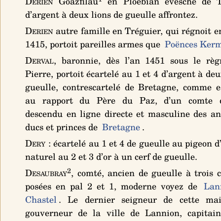
Derien
Goazfilau
en Ploebian évesché de T
d’argent à deux lions de gueulle affrontez
.
Derien
autre famille en Tréguier, qui régnoit e
1415, portoit pareilles armes que
Poënces Ker
Derval
, baronnie, dès l’an 1451 sous le rè
Pierre, portoit
écartelé au 1 et 4 d’argent à deu
gueulle, contrescartelé de Bretagne
, comme es
au rapport du Père du Paz, d’un comte 
descendu en ligne directe et masculine des an
ducs et princes de
Bretagne
.
Dery
:
écartelé au 1 et 4 de gueulle au pigeon d
naturel au 2 et 3 d’or à un cerf de gueulle
.
2
Desaubray
, comté, ancien
de gueulle à trois c
posées en pal 2 et 1
, moderne voyez de
Lan
Chastel
. Le dernier seigneur de cette mai
gouverneur de la ville de Lannion, capitai