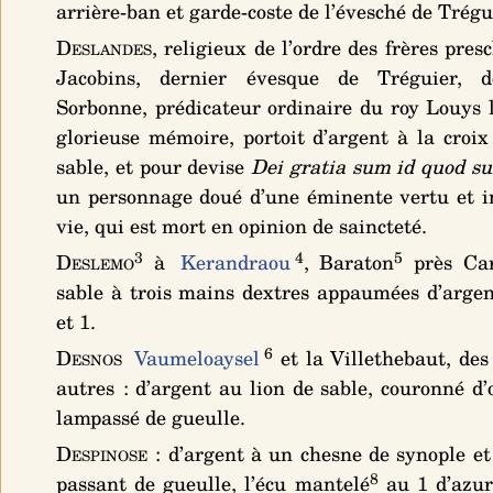
arrière-ban et garde-coste de l’évesché de Trégu
Deslandes
, religieux de l’ordre des frères pres
Jacobins, dernier évesque de Tréguier, d
Sorbonne, prédicateur ordinaire du roy Louys 
glorieuse mémoire, portoit
d’argent à la croix
sable
, et pour devise
Dei gratia sum id quod s
un personnage doué d’une éminente vertu et i
vie, qui est mort en opinion de saincteté.
3
4
5
Deslemo
à
Kerandraou
, Baraton
près Ca
sable à trois mains dextres appaumées d’argen
et 1
.
6
Desnos
Vaumeloaysel
et la Villethebaut, des
autres :
d’argent au lion de sable, couronné d’
lampassé de gueulle
.
Despinose
:
d’argent à un chesne de synople et
8
passant de gueulle, l’écu mantelé
au 1 d’azur