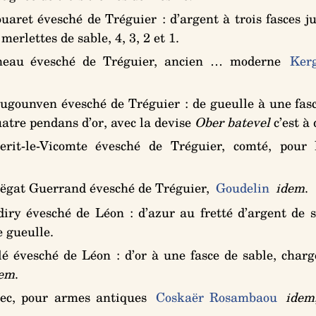
uaret évesché de Tréguier :
d’argent à trois fasces j
erlettes de sable, 4, 3, 2 et 1
.
eau évesché de Tréguier, ancien … moderne
Kerg
ugounven évesché de Tréguier :
de gueulle à une fas
uatre pendans d’or
, avec la devise
Ober batevel
c’est à 
t-le-Vicomte évesché de Tréguier, comté, pour 
ëgat Guerrand évesché de Tréguier,
Goudelin
idem
.
iry évesché de Léon :
d’azur au fretté d’argent de s
e gueulle
.
é évesché de Léon :
d’or à une fasce de sable, charg
dem
.
ec, pour armes antiques
Coskaër Rosambaou
idem