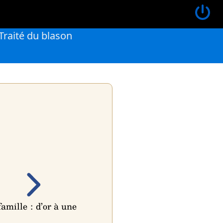
Traité du blason
famille :
d’or à une