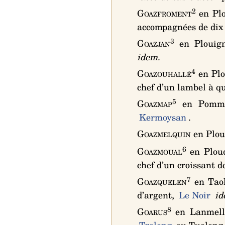
2
Goazfroment
en Plo
accompagnées de dix m
3
Goazjan
en Plouign
idem
.
4
Goazouhallé
en Plo
chef d’un lambel à q
5
Goazmap
en Pommeri
Kermoysan
.
Goazmelquin
en Plou
6
Goazmoual
en Ploud
chef d’un croissant d
7
Goazquelen
en Taol
d’argent
,
Le Noir
i
8
Goarus
en Lanmell