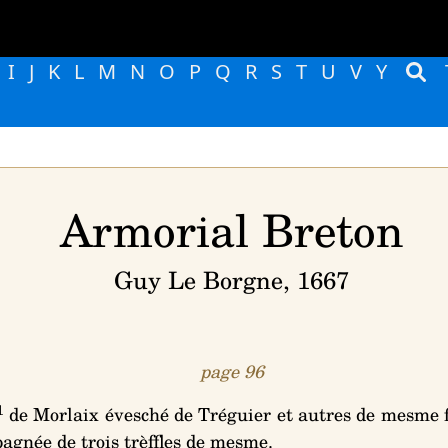
I
J
K
L
M
N
O
P
Q
R
S
T
U
V
Y
Armorial Breton
Guy Le Borgne, 1667
page 96
1
de Morlaix évesché de Tréguier et autres de mesme 
pagnée de trois trèffles de mesme
.