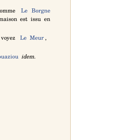
 comme
Le Borgne
maison est issu en
n voyez
Le Meur
,
ouaziou
idem
.