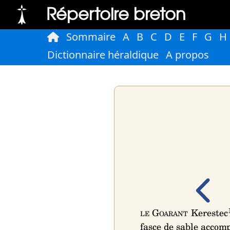
Répertoire breton
Sommaire
A
B
C
D
E
F
G
H
Dictionnaire héraldique
A propos
le Goarant
Kerestec
fasce de sable accom