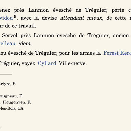
.
nez près Lannion évesché de Tréguier, porte
9
vidou
, avec la devise
attendant mieux
, de cette 
r de ce travail.
Servel près Lannion évesché de Tréguier, ancie
relleau
idem
.
u évesché de Tréguier, pour les armes la
Forest Ker
Tréguier, voyez
Cyllard
Ville-nefve.
rtyre, F.
ouigneau, F.
, Plougonven, F.
les-Bois, CA.
.