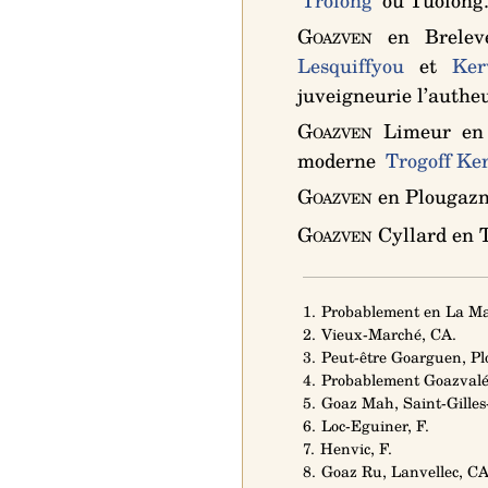
Trolong
ou Tuolong
Goazven
en Breleve
Lesquiffyou
et
Ker
juveigneurie l’autheu
Goazven
Limeur en 
moderne
Trogoff Ke
Goazven
en Plougazno
Goazven
Cyllard en 
1. Probablement en La Ma
2. Vieux-Marché, CA.
3. Peut-être Goarguen, Pl
4. Probablement Goazvalé
5. Goaz Mah, Saint-Gilles-
6. Loc-Eguiner, F.
7. Henvic, F.
8. Goaz Ru, Lanvellec, CA