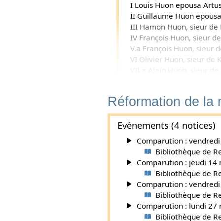
I Louis Huon epousa Artu
II Guillaume Huon epousa 
III Hamon Huon, sieur de
IV François Huon, sieur d
V.a François Huon, sieur 
VI Olivier Huon, sieur de
VII.a Alain Huon, sieur de
VII.b Anne Huon epousa Re
V.b Guillaume Huon, part
Réformation de la
VI.a François Huon, sieur
VII.a Jaques Huon, sieur de
Evènements (4 notices)
VII.b François Huon, sieur
VI.b Claude Huon, sieur d
Comparution : vendredi 
VII Jean Huon, sieur de K/
Bibliothèque de R
Ils ont été declarez nobl
Comparution : jeudi 14 
Denyau raporteur.
Bibliothèque de R
Comparution : vendredi 
Notes
Bibliothèque de R
↑
Ce sont les armes 
Comparution : lundi 27 
Bibliothèque de R