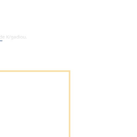
de K/gadiou.
..
reformation le 6 juin 1669. M.