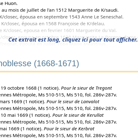
se Huon.
au mois de juillet de l'an 1512 Marguerite de K/saudi.
 K/closec, épousa en septembre 1543 Anne Le Seneschal.
e K/closec, épousa en 1568 Françoise de K/delau.
de K/closec, epousa en fevrier 1601 Marguerite du Val.
 K/closec, epousa en octobre 1628 Marguerite Le Borgne, dame 
Cet extrait est long, cliquez ici pour tout afficher.
 Tregoat, épousa en juillet 1664 Marie Meastrius.
né Collin, sieur de Coetelan.
age en 1611, épousa Marie de Cremeur.
 noblesse (1668-1671)
 de K/bras, épousa Anne du Clusiou.
 K/ullat.
 de K/nisan.
e K/alun, epousa Fiacrette Lavice.
19 octobre 1668 (1 notice).
Pour le sieur de Tregont
alahun.
ennes Métropole, Ms 510-515, Ms 510, fol. 286v-287v.
es d'ancienne extraction par arrest rendu en la Chambre de la 
mars 1669 (1 notice).
Pour le sieur de Lanvalot
ennes Métropole, Ms 510-515, Ms 510, fol. 286v-287v.
10 mai 1669 (1 notice).
Pour le sieur de Kerullat
ennes Métropole, Ms 510-515, Ms 510, fol. 286v-287v.
des
Huon de Keresellec
.
mai 1669 (1 notice).
Pour le sieur de Kerbrat
ennes Métropole, Ms 510-515, Ms 510, fol. 286v-287v.