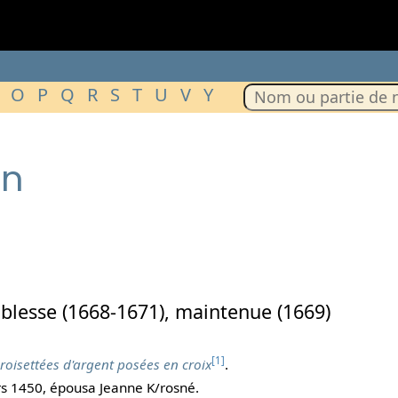
O
P
Q
R
S
T
U
V
Y
on
blesse (1668-1671), maintenue (1669)
[1]
roisettées d'argent posées en croix
.
rs 1450, épousa Jeanne K/rosné.