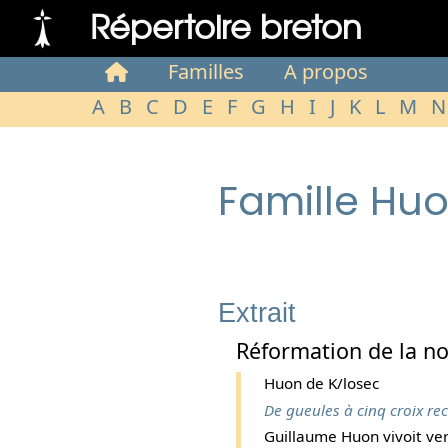
Répertoire breton
Familles
A propos
A
B
C
D
E
F
G
H
I
J
K
L
M
N
Famille Hu
Extrait
Réformation de la no
Huon de K/losec
De gueules à cinq croix rec
Guillaume Huon vivoit ve