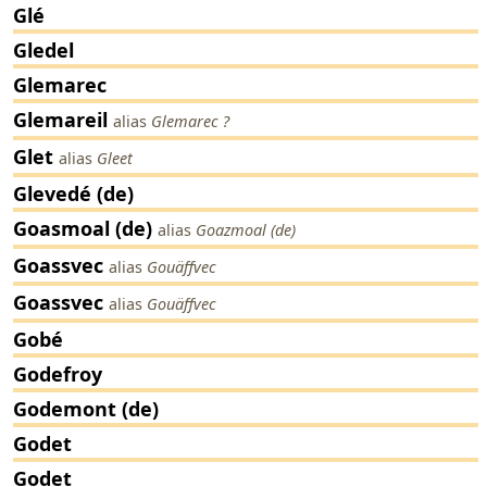
Glé
Gledel
Glemarec
Glemareil
alias
Glemarec ?
Glet
alias
Gleet
Glevedé (de)
Goasmoal (de)
alias
Goazmoal (de)
Goassvec
alias
Gouäffvec
Goassvec
alias
Gouäffvec
Gobé
Godefroy
Godemont (de)
Godet
Godet