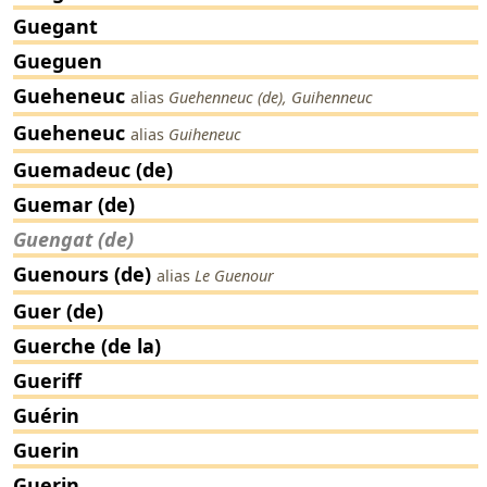
Guegant
Gueguen
Gueheneuc
alias
Guehenneuc (de), Guihenneuc
Gueheneuc
alias
Guiheneuc
Guemadeuc (de)
Guemar (de)
Guengat (de)
Guenours (de)
alias
Le Guenour
Guer (de)
Guerche (de la)
Gueriff
Guérin
Guerin
Guerin