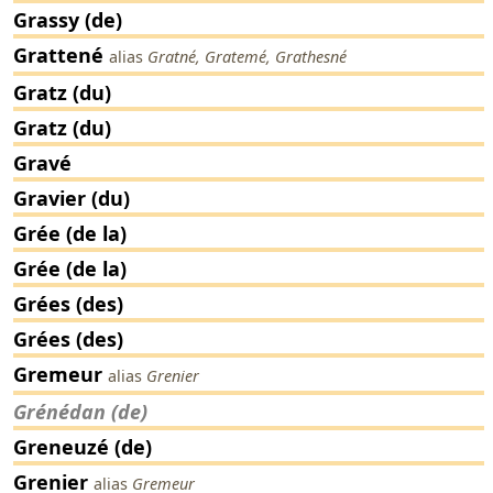
Grassy (de)
Grattené
alias
Gratné, Gratemé, Grathesné
Gratz (du)
Gratz (du)
Gravé
Gravier (du)
Grée (de la)
Grée (de la)
Grées (des)
Grées (des)
Gremeur
alias
Grenier
Grénédan (de)
Greneuzé (de)
Grenier
alias
Gremeur