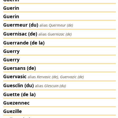
Guerin
Guerin
Guermeur (du)
alias
Quermeur (de)
Guernisac (de)
alias
Guernizac (de)
Guerrande (de la)
Guerry
Guerry
Guersans (de)
Guervasic
alias
Kervasic (de), Guervazic (de)
Guesclin (du)
alias
Glescuin (du)
Guette (de la)
Guezennec
Guezille