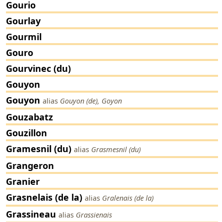
Gourio
Gourlay
Gourmil
Gouro
Gourvinec (du)
Gouyon
Gouyon
alias
Gouyon (de), Goyon
Gouzabatz
Gouzillon
Gramesnil (du)
alias
Grasmesnil (du)
Grangeron
Granier
Grasnelais (de la)
alias
Gralenais (de la)
Grassineau
alias
Grassienais