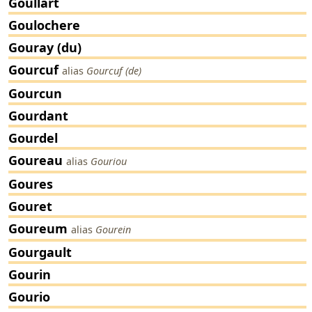
Goullart
Goulochere
Gouray (du)
Gourcuf
alias
Gourcuf (de)
Gourcun
Gourdant
Gourdel
Goureau
alias
Gouriou
Goures
Gouret
Goureum
alias
Gourein
Gourgault
Gourin
Gourio