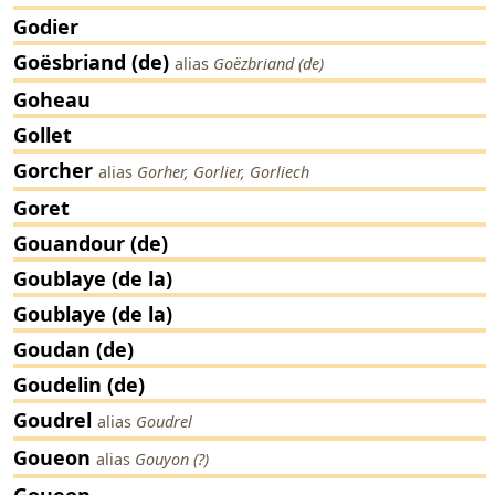
Godier
Goësbriand (de)
alias
Goëzbriand (de)
Goheau
Gollet
Gorcher
alias
Gorher, Gorlier, Gorliech
Goret
Gouandour (de)
Goublaye (de la)
Goublaye (de la)
Goudan (de)
Goudelin (de)
Goudrel
alias
Goudrel
Goueon
alias
Gouyon (?)