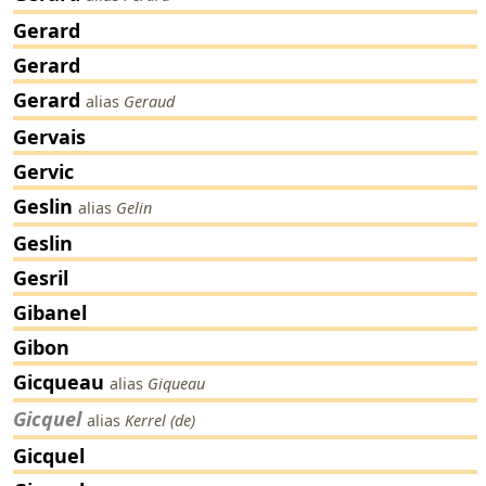
Gerard
Gerard
Gerard
alias
Geraud
Gervais
Gervic
Geslin
alias
Gelin
Geslin
Gesril
Gibanel
Gibon
Gicqueau
alias
Giqueau
Gicquel
alias
Kerrel (de)
Gicquel