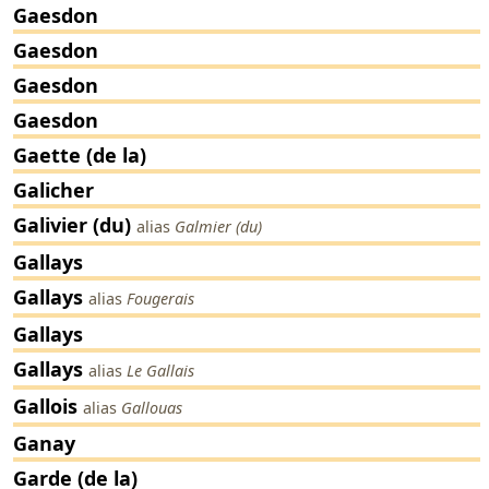
Gaesdon
Gaesdon
Gaesdon
Gaesdon
Gaette (de la)
Galicher
Galivier (du)
alias
Galmier (du)
Gallays
Gallays
alias
Fougerais
Gallays
Gallays
alias
Le Gallais
Gallois
alias
Gallouas
Ganay
Garde (de la)