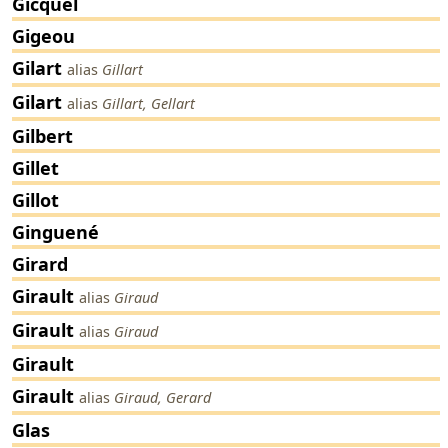
Gicquel
Gigeou
Gilart
alias
Gillart
Gilart
alias
Gillart, Gellart
Gilbert
Gillet
Gillot
Ginguené
Girard
Girault
alias
Giraud
Girault
alias
Giraud
Girault
Girault
alias
Giraud, Gerard
Glas