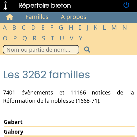
Répertoire breton
Familles
A propos
A
B
C
D
E
F
G
H
I
J
K
L
M
N
O
P
Q
R
S
T
U
V
Y
Les 3262 familles
7401 évènements et 11166 notices de la
Réformation de la noblesse (1668-71).
Gabart
Gabory