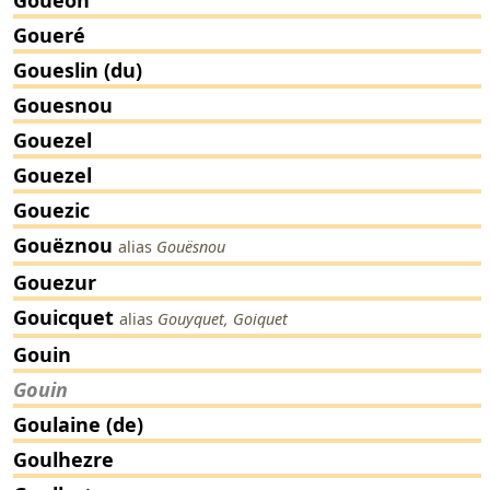
Goueon
Goueré
Goueslin (du)
Gouesnou
Gouezel
Gouezel
Gouezic
Gouëznou
alias
Gouësnou
Gouezur
Gouicquet
alias
Gouyquet, Goiquet
Gouin
Gouin
Goulaine (de)
Goulhezre