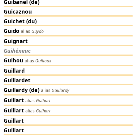
Guibanel (de)
Guicaznou
Guichet (du)
Guido
alias
Guydo
Guignart
Guihéneuc
Guihou
alias
Guilloux
Guillard
Guillardet
Guillardy (de)
alias
Gaillardy
Guillart
alias
Guihart
Guillart
alias
Guihart
Guillart
Guillart