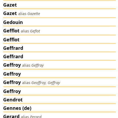
Gazet
Gazet
alias
Gazette
Gedouin
Gefflot
alias
Geflot
Gefflot
Geffrard
Geffrard
Geffroy
alias
Geffray
Geffroy
Geffroy
alias
Geoffroy, Geffray
Geffroy
Gendrot
Gennes (de)
Gerard
alias
Perard