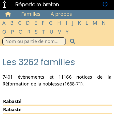
Répertoire breton
Familles
A propos
A
B
C
D
E
F
G
H
I
J
K
L
M
N
O
P
Q
R
S
T
U
V
Y
Les 3262 familles
7401 évènements et 11166 notices de la
Réformation de la noblesse (1668-71).
Rabasté
Rabasté