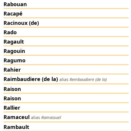
Rabouan
Racapé
Racinoux (de)
Rado
Ragault
Ragouin
Ragumo
Rahier
Raimbaudiere (de la)
alias
Rembaudiere (de la)
Raison
Raison
Rallier
Ramaceul
alias
Ramassuel
Rambault