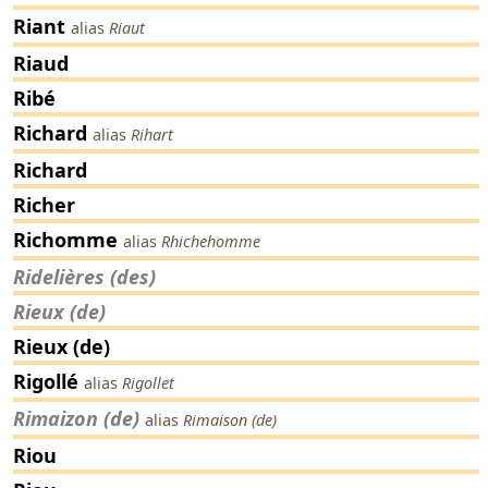
Riant
alias
Riaut
Riaud
Ribé
Richard
alias
Rihart
Richard
Richer
Richomme
alias
Rhichehomme
Ridelières (des)
Rieux (de)
Rieux (de)
Rigollé
alias
Rigollet
Rimaizon (de)
alias
Rimaison (de)
Riou