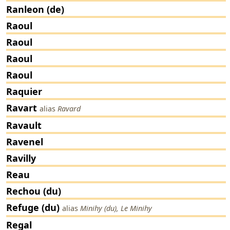
Ranleon (de)
Raoul
Raoul
Raoul
Raoul
Raquier
Ravart
alias
Ravard
Ravault
Ravenel
Ravilly
Reau
Rechou (du)
Refuge (du)
alias
Minihy (du), Le Minihy
Regal