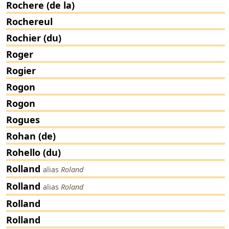
Rochere (de la)
Rochereul
Rochier (du)
Roger
Rogier
Rogon
Rogon
Rogues
Rohan (de)
Rohello (du)
Rolland
alias
Roland
Rolland
alias
Roland
Rolland
Rolland