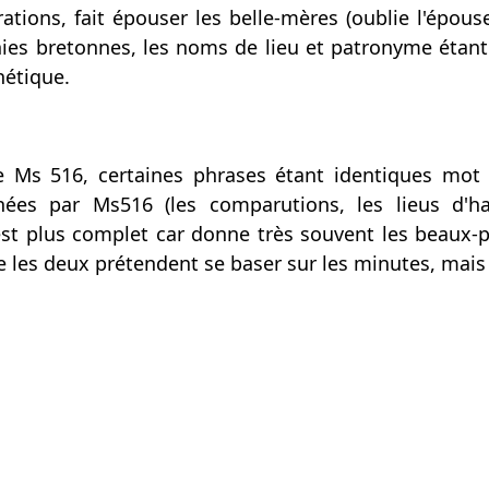
rations, fait épouser les belle-mères (oublie l'épouse
hies bretonnes, les noms de lieu et patronyme étan
nétique.
e Ms 516, certaines phrases étant identiques mo
nées par Ms516 (les comparutions, les lieus d'hab
, est plus complet car donne très souvent les beaux-p
e les deux prétendent se baser sur les minutes, mais s