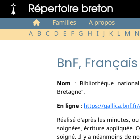
Répertoire breton
Familles
A propos
A
B
C
D
E
F
G
H
I
J
K
L
M
N
BnF, Français
Nom
: Bibliothèque national
Bretagne".
En ligne
:
https://gallica.bnf.f
Réalisé d'après les minutes, ou
soignées, écriture appliquée. O
soigné. Il y a néanmoins de no