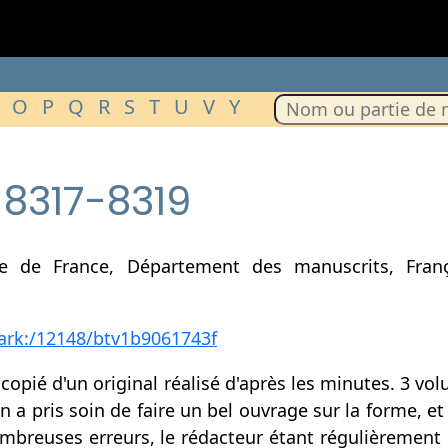
O
P
Q
R
S
T
U
V
Y
 8317-8319
e de France, Département des manuscrits, França
r/ark:/12148/btv1b9061743f
 copié d'un original réalisé d'après les minutes. 3 vo
n a pris soin de faire un bel ouvrage sur la forme, e
mbreuses erreurs, le rédacteur étant régulièrement d