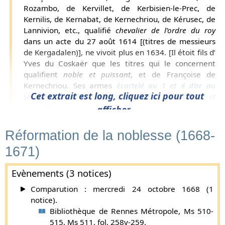
Rozambo, de Kervillet, de Kerbisien-le-Prec, de
Kernilis, de Kernabat, de Kernechriou, de Kérusec, de
Lannivion, etc., qualifié
chevalier de l’ordre du roy
dans un acte du 27 août 1614 [(titres de messieurs
de Kergadalen)], ne vivoit plus en 1634. [Il étoit fils d’
Yves du Coskaër que les titres qui le concernent
qualifient
noble et puissant
, et de Françoise de
Kernechriou. Ses armes
écartelé au 1 et 4 d’or au
Cet extrait est long, cliquez ici pour tout
sanglier effrayé de sable ; au 2 et 3 écartelé d’or et
d’azur
.]
afficher...
François du Coskaër épousa le 8 juin 1586 Marie de
Réformation de la noblesse (1668-
Kerhoent, fille d’Olivier, chevalier de l'ordre du roi, et de
Marie de Plœuc.
1671)
Supplément par Gaston de Carné (
plus d'infos
).
François du Coskaer, seigneur de Barach, de
Evènements (3 notices)
Rozambo, de Kernechriou, de Kernabat, de Kerilis, de
Comparution : mercredi 24 octobre 1668 (1
Kérosec ou de Keruzec, etc., qualifié
chevalier de
notice).
l’ordre du roy
dans un acte du 29 mars 1634 [(titres
Bibliothèque de Rennes Métropole, Ms 510-
de cette maison)], avoit été admis dans l’ordre de
515, Ms 511, fol. 258v-259.