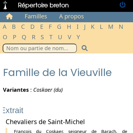
Répertoire breton
Familles
A propos
A
B
C
D
E
F
G
H
I
J
K
L
M
N
O
P
Q
R
S
T
U
V
Y
Famille de la Vieuville
Variantes
:
Coskaer (du)
Extrait
Chevaliers de Saint-Michel
François du Coskaer, seigneur de Barach, de